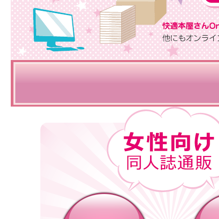
快適本屋さんOnlineは、 コミックや小説などの同人誌やグッズ等