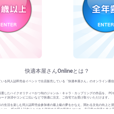
快適本屋さんOnlineとは？
ている同人誌即売会イベントで出店販売している「快適本屋さん」のオンライン通信
厳選したハイクオリティーかつ旬のジャンル・キャラ・カップリングの作品を、 PC
カード決済やコンビニ払いなどで快適に注文、ご自宅でお受け取りいただけます。
味の生活を楽しむ同人誌即売会参加者の最上級の夢をかなえ、関わる文化の向上と浸
ョンに、 紙の同人誌作りとそれを頒布する場の提供をはじめ、非日常の交流を支え
。